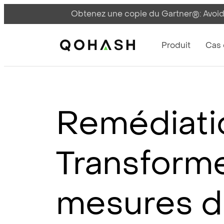
Obtenez une copie du Gartner®: Avoid
Main Navigati
Main Logo
Produit
Cas d
Remédiati
Transforme
mesures de