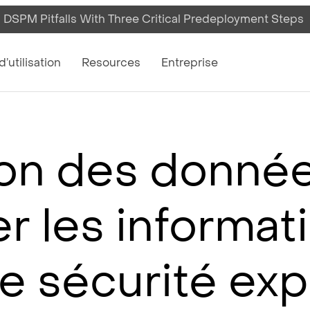
 DSPM Pitfalls With Three Critical Predeployment Steps
on
’utilisation
Resources
Entreprise
on des donnée
r les informat
 sécurité exp