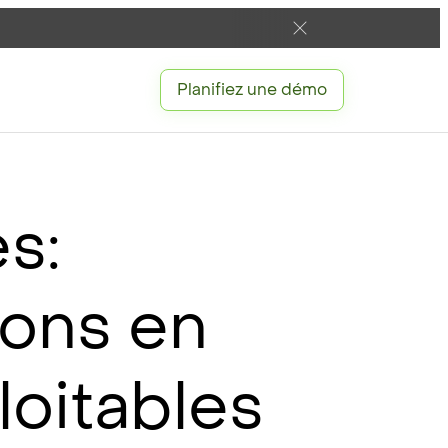
Planifiez une démo
s:
ions en
loitables