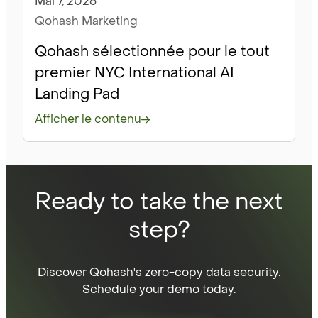
Mai 7, 2026
Nouvelles
Qohash Marketing
Qohash sélectionnée pour le tout
premier NYC International AI
Landing Pad
Afficher le contenu
Ready to take the next
step?
Discover Qohash's zero-copy data security.
Schedule your demo today.