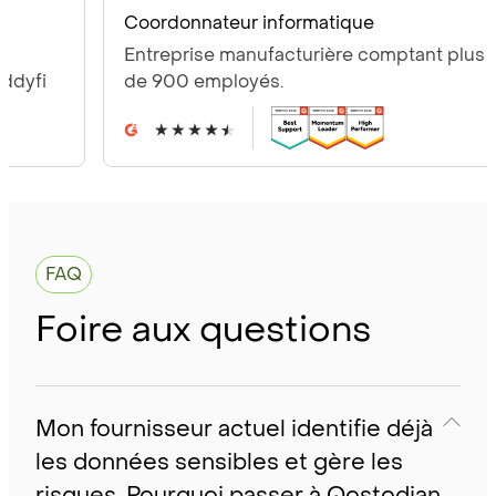
A
Coordonnateur informatique
E
Entreprise manufacturière comptant plus
d
de 900 employés.
r
FAQ
Foire aux questions
Mon fournisseur actuel identifie déjà
les données sensibles et gère les
risques. Pourquoi passer à Qostodian