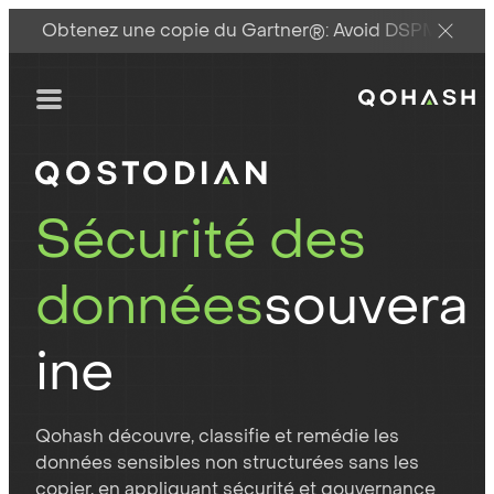
Obtenez une copie du Gartner®: Avoid DSPM Pitfall
Main Logo
Menu
Sécurité des
données
souvera
ine
Qohash découvre, classifie et remédie les
données sensibles non structurées sans les
copier, en appliquant sécurité et gouvernance