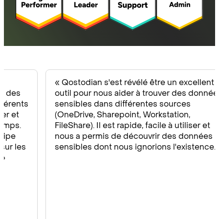
« Qostodian s'est révélé être un excellent
«
outil pour nous aider à trouver des données
d
sensibles dans différentes sources
q
(OneDrive, Sharepoint, Workstation,
m
FileShare). Il est rapide, facile à utiliser et
p
nous a permis de découvrir des données
f
sensibles dont nous ignorions l'existence. »
p
s
r
f
m
s