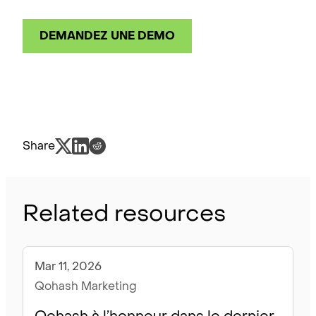
DEMANDEZ UNE DEMO
Share
Related resources
Mar 11, 2026
Blogue
Qohash Marketing