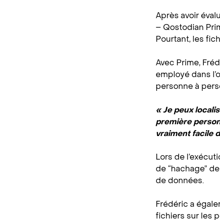
Après avoir éval
– Qostodian Prim
Pourtant, les fi
Avec Prime, Fré
employé dans l’
personne à perso
« Je peux locali
première personn
vraiment facile 
Lors de l’exécut
de “hachage” de 
de données.
Frédéric a égal
fichiers sur les 