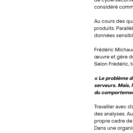
considéré comme
Au cours des qua
produits. Parall
données sensible
Frédéric Michaud
œuvre et gère de
Selon Frédéric, t
« Le problème de 
serveurs. Mais, 
du comportemen
Travailler avec d
des analyses. Au
propre cadre de 
Dans une organis