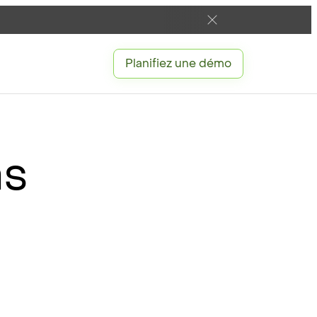
Planifiez une démo
as