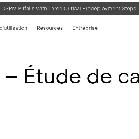
 DSPM Pitfalls With Three Critical Predeployment Steps
on
’utilisation
Resources
Entreprise
 – Étude de c