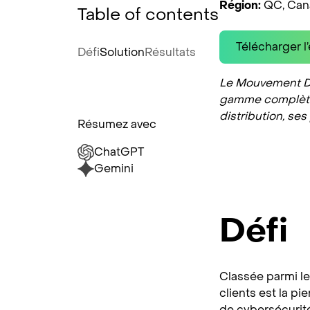
Région:
QC, Can
Table of contents
Télécharger l
Défi
Solution
Résultats
Le Mouvement Des
gamme complète d
distribution, ses 
Résumez avec
ChatGPT
Gemini
Défi
Classée parmi le
clients est la p
de cybersécurité