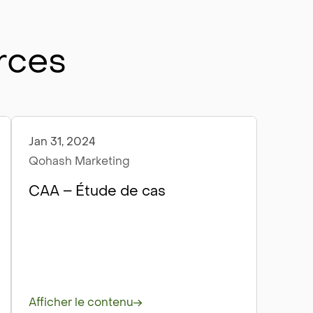
rces
Jan 31, 2024
Étude de cas
Qohash Marketing
CAA – Étude de cas
Afficher le contenu