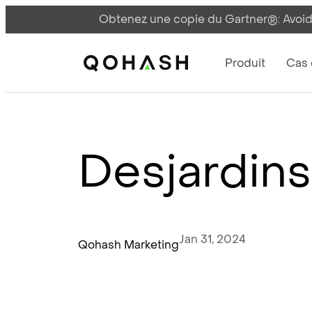
Obtenez une copie du Gartner®: Avoid
Main Navigati
Main Logo
Produit
Cas d
Desjardins
Jan 31, 2024
Qohash Marketing