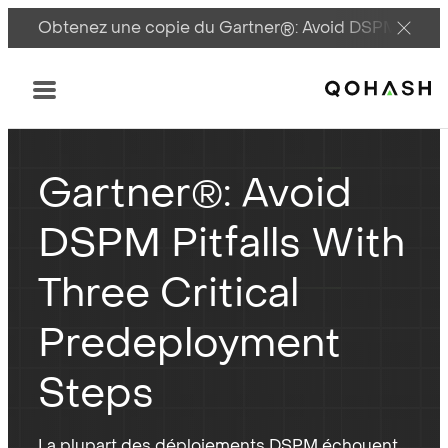
Obtenez une copie du Gartner®: Avoid DSPM Pitfall
Main Logo
Menu
Gartner
: Avoid
®
DSPM Pitfalls With
Three Critical
Predeployment
Steps
La plupart des déploiements DSPM échouent